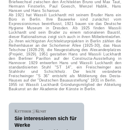
Briefwechsel zwischen den Architekten Bruno und Max Taut,
Hermann Finsterlin, Paul Goesch, Wenzel Hablik, Hans
Hansen und Hans Scharoun.
Ab 1921 hat Wassili Luckhardt mit seinem Bruder Hans ein
Büro in Berlin. Ihre Bauwerke sind zunächst vom
Expressionismus beeinflusst, 1921 bauen sie das Deutsche
Hygiene Museum in Dresden. Ab 1925 finden Wassili
Luckhardt und sein Bruder zu einem rationaleren Baustil,
dieser Rationalismus zeigt sich auch in ihren Möbelentwürfen.
Zu ihren wichtigsten Architekturprojekten in Berlin zählen die
Reihenhäuser an der Schorlemer Allee (1925-30), das Haus
Telschow (1928-29), die Neugestaltung des Alexanderplatzes
(Projekt, 1929). 1951 gestalten Hans und Wassili Luckhardt
den Berliner Pavillon auf der Constructa-Ausstellung in
Hannover. 1929 entwerfen Hans und Wassili Luckhardt den
standardisierten Stuhl "ST 14", ein Freischwinger aus
Stahlrohr und Schichtholz. Der leicht veränderte
Freischwinger "S 36" entsteht als Möblierung des Desta-
Hauses auf der "Deutschen Bauausstellung" 1931 in Berlin.
1955 ist Wassili Luckhardt Gründungsmitglied der Abteilung
Baukunst an der Akademie der Künste in Berlin.
Sie interessieren sich für
Werke